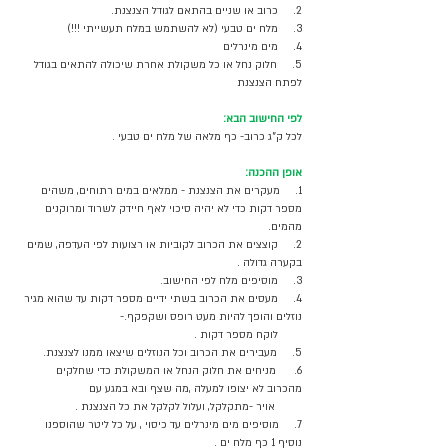
2.     כרוב או שניים בהתאם לגודל הצנצנת.
3.     מלח ים טבעי (לא להשתמש במלח תעשייתי !!!)
4.     מים מינרלים 
5.     חלוק נחל או כל משקולת אחרת שיכולה להתאים בגודל 
לפתח הצנצנת
לפי החישוב הבא:
לכל ק"ג כרוב- כף מלאה של מלח ים טבעי .
אופן ההכנה:
1.     מעקרים את הצנצנת - ממלאים במים רתוחים, משהים 
מספר דקות כדי לא יהיה סיכוי לאף חיידק לשרוד ומרוקנים 
מהמים.
2.     קוצצים את הכרוב לקוביות או רצועות לפי העדפה, שמים 
בקערה גדולה .
3.     מוסיפים מלח לפי החישוב. 
4.     מעסים את הכרוב בשתי ידיים מספר דקות עד שהוא מגיר 
נוזלים והופך להיות מעט רופס ושקפקף.- 
        לוקח מספר דקות .
5.     מעבירים את הכרוב וכל הנוזלים שיצאו ממנו לצנצנת.
6.      מניחים את חלוק הנחל או המשקולת כדי שחלקים 
מהכרוב לא יצופו למעלה ,מה שצף ובא במגע עם 
         אויר -מתקלקל, ועלול לקלקל את כל הצנצנת .
7.     מוסיפים מים מינרלים עד כיסוי , על כל ליטר שהוספנו 
נוסיף 1 כף מלח ים .