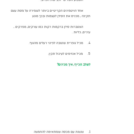
        השבוע השלישי לכבישת הכרוב.
        אחד הויטמינים הקריטיים ביותר לשמירה על מסת עצם 
תקינה , מכניס את הסידן לעצמות ובכך מונע 
        הצטברות סידן ברקמות רקות כמו עורקים, מפרקים , 
עיניים, כליות .
4.     מכיל גופרית שטובה לפינוי רעלים מהגוף.
5.     מכיל אנזימים לעיכול תקין.
לשלב הכייף, איך מכינים?
1.     צנצנת עם מכסה שמתאימה להחמצה 