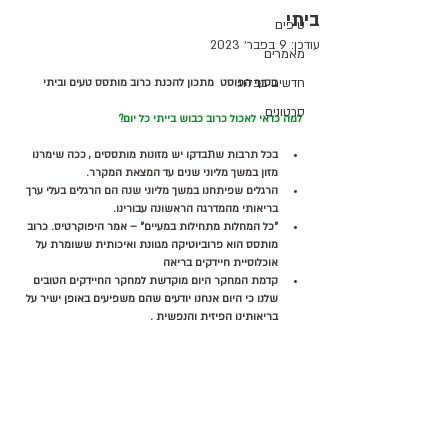
ביתי
טיפים
עודכן:
9 בפבר׳ 2023
מאמרים
חדשים בבלוג
בסוף הפוסט  מתכון להכנת כרוב מותסס טעים וביתי
סרטונים
למה כדאי לאכול כרוב כבוש בייתי כל יום?
בכל תרבות שתבדקו יש מזונות מותססים , ככה שימרנו 
מזון במשך מליוני שנים עד המצאת המקרר.
הרגלים שפיתחנו במשך מליוני שנה הם הרגלים בעלי ערך 
בריאותי מהמדרגה הראשונה עבורינו.
״כל המחלות מתחילות במעיים״ – אמר היפוקרטיס. כרוב 
מותסס הוא פרוביוטיקה מגוונת ואיכותית ששומרת על 
אוכלוסיית חיידקים בריאה 
קדמת המחקר היום מוקדשת למחקר החיידקים הטובים 
שלנו כי היום אנחנו יודעים שהם משפיעים באופן ישיר על 
בריאותינו הפיזית והנפשית .