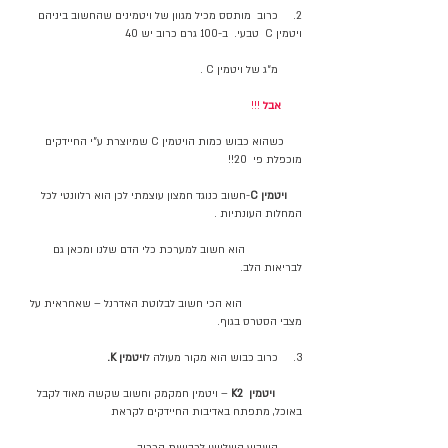
2.     כרוב  מותסס מכיל מגוון של ויטמינים שהחשוב ביניהם 
ויטמין C  טבעי.  ב-100 גרם כרוב יש 40 
        מ״ג של ויטמין C . 
אבל
 !!! 
      כשהוא כבוש כמות הויטמין C שמיוצרת ע"י החיידקים 
מוכפלת פי  20!!
     ויטמין C
-חשוב כנוגד חמצון עוצמתי לכן הוא רלוונטי לכל 
המחלות העונתיות .
                   הוא חשוב למערכת כלי הדם שלנו ומכאן גם 
לבריאות הלב.
                    הוא הכי חשוב לבלוטת האדרנל – שאחראית על 
מצבי הסטרס בגוף.
3.     כרוב כבוש הוא מקור מעולה ל
ויטמין K.
         ויטמין
K2
 – ויטמין חמקמק וחשוב שקשה מאוד לקבל 
באוכל, מתפתח באדיבות החיידקים לקראת 