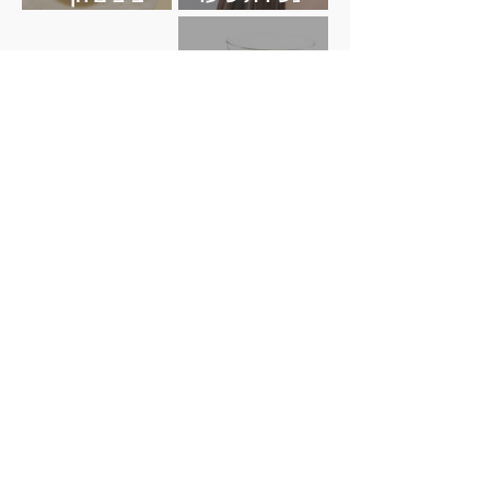
Hair Loss
סופרפוד
Sigal Miara
29 בספט׳ 2024
כלורלה
וספירולינה
הישארו מעודכנים בכל המאמרים והמתכונים
נשירת שיער Hair Loss
המהממים של הקהילה הקטוגנית
דוא״ל
שם
הרשם