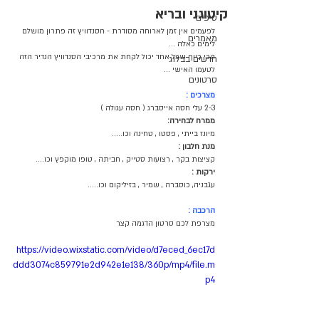
קיטוגני ובריא
טיפים
לפעמים אין זמן לארוחה מסודרת - חסנדוויץ זה פתרון מושלם 
מאמרים
לימים כאלה ...
הכי כייף שכל אחד יכול לקחת את מרכיבי הסנדוויץ הנדיר הזה 
חדשים בבלוג
לטעמו האישי ...
סרטונים
מצרכים :
2-3 עלי חסה אייסברג ( חסה עגולה )
ממרח לבחירה:
מיונז בייתי , פסטו , טחינה וכו.....
מנת חלבון :
קציצות בקר , רצועות סטייק , חביתה , טופו מוקפץ וכו....
ירקות :
עגבניה, כוסברה , שמיר , בזיליקום וכו.....
הרכבה :
מצרפת לכם סרטון הדגמה קצר 
https://video.wixstatic.com/video/d7eced_6ec17d
ddd3074c859791e2d942e1e138/360p/mp4/file.m
p4