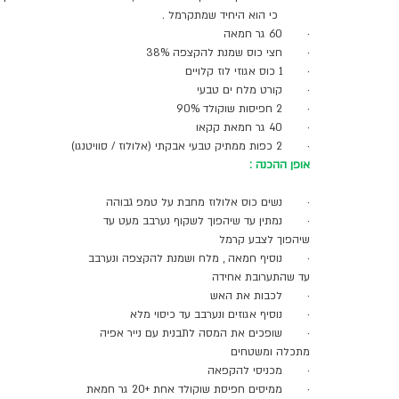
         כי הוא היחיד שמתקרמל .
·       60 גר חמאה
·       חצי כוס שמנת להקצפה 38%
·       1 כוס אגוזי לוז קלויים 
·       קורט מלח ים טבעי
·       2 חפיסות שוקולד 90%
·       40 גר חמאת קקאו
·       2 כפות ממתיק טבעי אבקתי (אלולוז / סוויטנגו)
אופן ההכנה :
·       נשים כוס אלולוז מחבת על טמפ גבוהה
·       נמתין עד שיהפוך לשקוף נערבב מעט עד 
שיהפוך לצבע קרמל 
·       נוסיף חמאה , מלח ושמנת להקצפה ונערבב 
עד שהתערובת אחידה 
·       לכבות את האש
·       נוסיף אגוזים ונערבב עד כיסוי מלא 
·       שופכים את המסה לתבנית עם נייר אפיה 
מתכלה ומשטחים 
·       מכניסי להקפאה 
·       ממיסים חפיסת שוקולד אחת +20 גר חמאת 