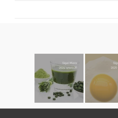
Sigal Miara
Sig
29 בספט׳ 2024
 הן סופרפוד
כלורלה וספירולינה