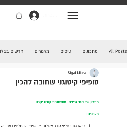
התחברות
All Posts
מתכונים
טיפים
מאמרים
חדשים בבלוג
Sigal Miara
טופיפי קיטוגני שחובה להכין
מתכון של הגר גריזים- משתתפת קורס יקרה 
מצרכים :
·       1 כוס אבקת תחליף סוכר אלולוז , אי אפשר להחליפו בממתיק אחר 