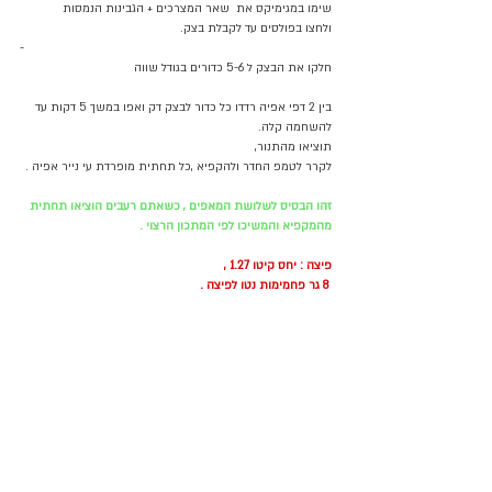
שימו במגימיקס את  שאר המצרכים + הגבינות הנמסות 
ולחצו בפולסים עד לקבלת בצק.
-
חלקו את הבצק ל 5-6 כדורים בגודל שווה 
בין 2 דפי אפיה רדדו כל כדור לבצק דק ואפו במשך 5 דקות עד 
להשחמה קלה.
תוציאו מהתנור, 
לקרר לטמפ החדר ולהקפיא ,כל תחתית מופרדת עי נייר אפיה . 
זהו הבסיס לשלושת המאפים , כשאתם רעבים הוציאו תחתית 
מהמקפיא והמשיכו לפי המתכון הרצוי .
פיצה : יחס קיטו 1.27 ,
 8 גר פחמימות נטו לפיצה .