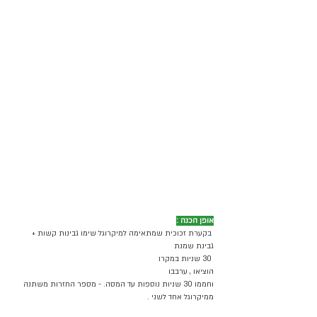
אופן הכנה :
 בקערת זכוכית שמתאימה למיקרוגל שימו גבינות קשות + 
גבינת שמנת 
 30 שניות במקרו
הוציאו , ערבבו 
וחממו 30 שניות נוספות עד המסה. - מספר החזרות משתנה 
ממיקרוגל אחד לשני .