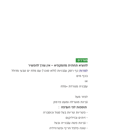
מצרכים :
להוציא תחתית מהמקפיא – אין צורך להפשיר
למרות 
כף רסק עגבניות (ללא סוכר) עם מלח ים טבעי מדולל 
בכף מים 
או 
עגבניה מגורדת +מלח 
לפזר מעל 
גבינת מוצרלה ומעט פרמזן 
 תוספות לפי העדפה  :
- פטריות טריות בצל סגול וכוסברה 
- זיתים ובזיליקום 
- גבינת פטה עגבנייה ובצל 
- טונה פלפל חריף ופטרוזיליה 