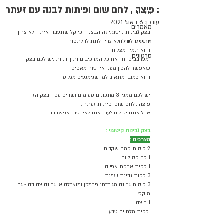
: פיצה , לחם שום ופיתות לבנה עם זעתר
טיפים
עודכן:
6 באוג׳ 2021
מאמרים
בצק גבינות קיטוגני זה הבצק הכי קל שתעבדו איתו , לא צריך 
חדשים בבלוג
לתת לו לנוח , לא צריך לתת לו לתפוח ,
והוא תמיד מצליח.
סרטונים
 מערבבים יחד את כל המרכיבים ותוך דקות ,יש לכם בצק 
שאפשר להכין ממנו אין סוף מאפים .
והוא כמובן מתאים למי שנימנעים מגלוטן .
יש לכם ממני  3 מתכונים טעימים ושווים עם הבצק הזה , 
פיצה , לחם שום ופיתות זעתר .
אבל אתם יכולים לעוף אתו לאין סוף אפשרויות....
בצק גבינות קיטוגני : 
מצרכים :
2 כוסות קמח שקדים
1 כף פסיליום
1 כפית אבקת אפייה
3 כפות גבינת שמנת
3 כוסות גבינה מגורדת: פרמז׳ן ומוצרלה או גבינה צהובה - גם 
מיקס 
1 ביצה
 כפית מלח ים טבעי 