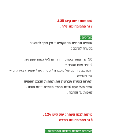
לחם שום : יחס קיטו 1.35, 
7 גר פחמימה נטו  לי"ח .
מצרכים :
להוציא תחתית מהמקפיא – אין צורך להפשיר 
בקערה לערבב :
50  גר חמאה בטמפ החדר  או 4-5 כפות שמן זית  
2 שיני שום מגורדות 
חופן קצוץ היטב של כוסברה / פטרוזליה / שמיר / בזיליקום – 
לפי העדפה 
למרוח בעזרת מברשת את תחתית הבצק האפויה 
לפזר מעל מעט גבינת פרמזן מגורדת – לא חובה .
לאפות עד הזהבה .
פיתות לבנה וזעתר : יחס קיטו 1.24 , 
8 גר פחמימה נטו ליחידה 
מצרכים להכנת הלבנה המתובלת 
: