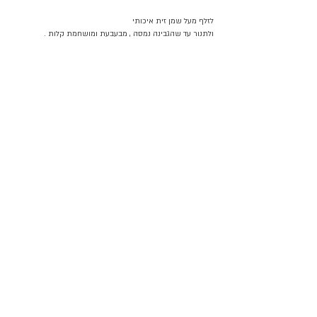
לזלף מעל שמן זית איכותי 
ולתנור עד שהגבינה נמסה , מבעבעת ומושחמת קלות .