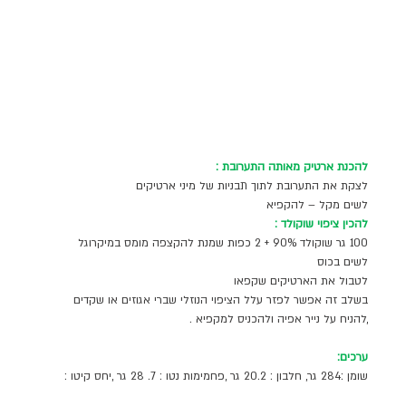
להכנת ארטיק מאותה התערובת :
לצקת את התערובת לתוך תבניות של מיני ארטיקים 
לשים מקל – להקפיא
להכין ציפוי שוקולד :
100 גר שוקולד 90% + 2 כפות שמנת להקצפה מומס במיקרוגל 
לשים בכוס 
לטבול את הארטיקים שקפאו 
בשלב זה אפשר לפזר עלל הציפוי הנוזלי שברי אגוזים או שקדים 
,להניח על נייר אפיה ולהכניס למקפיא .
ערכים:
שומן :284 גר, חלבון : 20.2 גר ,פחמימות נטו : 7. 28 גר ,יחס קיטו : 