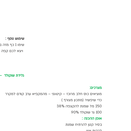
שימוש נוסף :
שימו 1 כף מזה בקפה שלכם 
 ויצא לכם קפה קיטו בטעם וניל מושלם 
גלידת שוקולד  – 
מצרכים:
מוציאים כוס חלב מרוכז – קיטוגני – מהמקפיא ערב קודם למקרר 
כדי שיפשיר (מתכון מצורף ) 
250 מל שמנת להקצפה 38% 
100 גר שוקולד 90%
אופן ההכנה :
בסיר קטן להרתיח שמנת 
לכבות אש