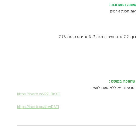
אותה התערובת :
את הכנת ארטיק 
שהוזכרו בפוסט :
טבעי ובריא ללא טעם לוואי .
https://iherb.co/R7LBnXG
https://iherb.co/KrwD3Ti