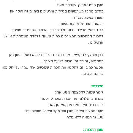
מעין פודינג מתוק, צהבהב מעט.
בחלב מרוכז משתמשים בגלידות וארטיקים ביתיים זה חוסך את  
הצורך במכונת גלידה.
יוצאת כמות של 6  קופסאות ,
כל קופסא מכילה 1 כוס חלב מרוכז- הכמות המדויקת  שצריך 
להכנת המתכונים המצורפים כמות ששווה לגלידה משפחתית או 12 
ארטיקים .
לכן מומלץ להקפיא –את החלב המרוכז כי הוא נשמר המון זמן 
במקפיא , וחוסך זמן הכנה בשעת הצורך .
אפשר כמובן גם להקטין את הכמות שמכינים -רק שמרו על יחס נכון 
בין המרכיבים .
מצרכים:
ליטר שמנת להקצפה 38% אחוז
כוס וחצי אלולוז  או  אבקת סוכר סוויטנגו 
רבע כפית גואר גאם או קסאנטן גאם 
מעט תמצית וניל או תוכן של מקל וניל או משחת וניל 
100 גר חמאה ללא מלח
אופן ההכנה :