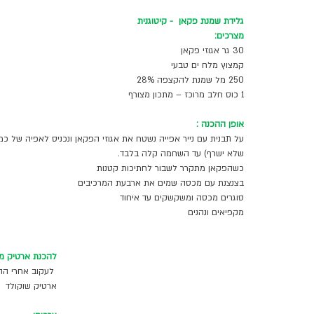
גלידת שמנת פקאן  - קיטוגנית 
מצרכים:
30 גר אגוזי פקאן 
קמצוץ מלח ים טבעי 
250 מל שמנת להקצפה 28%
1 כוס חלב מרוכז – מתכון מצורף 
אופן ההכנה :
על תבנית עם נייר אפייה נשטח את אגוזי הפקאן ונכניס לאפיה של כמה
שלא ישרף) עד השחמה קלה בלבד.
כשהפקאן מתקרר לשבור לחתיכות קטנות 
בצנצנת עם מכסה שמים את ארבעת המרכיבים 
סוגרים מכסה ומשקשקים עד איחוד 
מקפיאים ונהנים 
להכנת ארטיק מא
 לעקוב אחרי הה
ארטיק שוקולד 