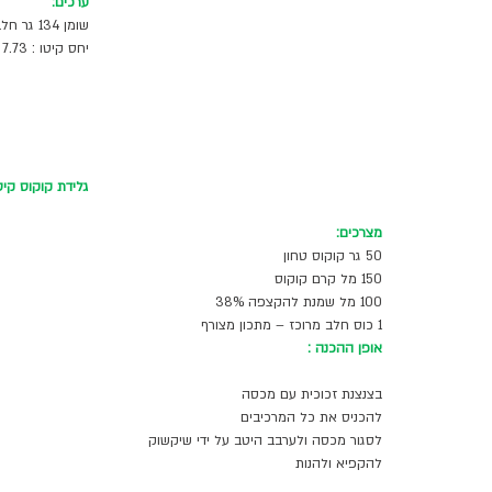
ערכים:
שומן 134 גר חלבון : 7.2 גר פחמימות נטו : 7. 3 גר
יחס קיטו : 7.73
גלידת קוקוס קיט
מצרכים:
50 גר קוקוס טחון  
150 מל קרם קוקוס 
100 מל שמנת להקצפה 38%
1 כוס חלב מרוכז – מתכון מצורף 
אופן ההכנה :
בצנצנת זכוכית עם מכסה 
להכניס את כל המרכיבים 
לסגור מכסה ולערבב היטב על ידי שיקשוק 
להקפיא ולהנות 