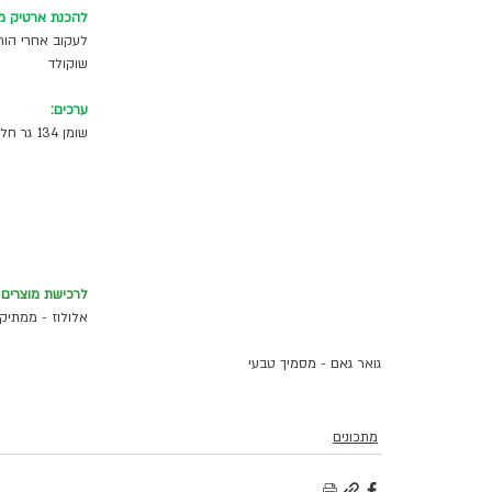
להכנת ארטיק מ
לעקוב אחרי הור
שוקולד 
ערכים:
שומן 134 גר חלבון : 7.2 גר פחמימות נטו : 7. 3 גר יחס קיטו : 7.73
לרכישת מוצרים 
אלולוז - ממתיק 
גואר גאם - מסמיך טבעי 
מתכונים