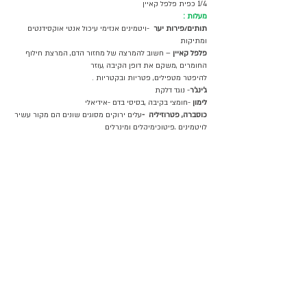
1/4 כפית פלפל קאיין
מעלות :
תותים/פירות יער
  -ויטמינים אנזימי עיכול אנטי אוקסידנטים 
ומתיקות 
פלפל קאיין
 – חשוב להמרצה של מחזור הדם, המרצת חילוף 
החומרים ,משקם את דופן הקיבה ,עוזר 
להיפטר מטפילים, פטריות ובקטריות .
ג'ינג'ר
- נוגד דלקת
לימון 
-חומצי בקיבה ,בסיסי בדם -אידיאלי 
כוסברה, פטרוזיליה  -
עלים ירוקים מסוגים שונים הם מקור עשיר 
לויטמינים ,פיטוכימיקלים ומינרלים 
לתמיכה בתהליך הניקוי הכבד.
בזיליקום
 – עשיר בוגדי חימצון , תומך בבריאות הכבד , אנטי 
סרטני 
3.    קייל, חסה, תרד, מלפפון, סלרי, פטרוזיליה, לימון וג'ינג'ר