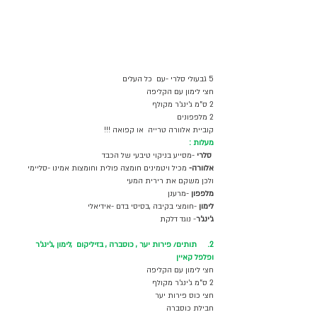
5 גבעולי סלרי -עם  כל העלים 
חצי לימון עם הקליפה 
2 ס"מ ג'ינג'ר מקולף
2 מלפפונים 
קוביית אלוורה טרייה  או קפואה !!!
מעלות :
 סלרי
 -מסייע בניקוי טיבעי של הכבד
אלוורה-
 מכיל ויטמינים חומצה פולית וחומצות אמינו -סליימי 
ולכן משקם את רירית המעי 
מלפפון 
-מרענן 
לימון
 -חומצי בקיבה ,בסיסי בדם -אידיאלי 
ג'ינג'ר
- נוגד דלקת 
2.     תותים/ פירות יער , כוסברה , בזיליקום  ,לימון ,ג'ינג'ר 
ופלפל קאיין 
חצי לימון עם הקליפה 
2 ס"מ ג'ינג'ר מקולף
חצי כוס פירות יער 
חבילת כוסברה 