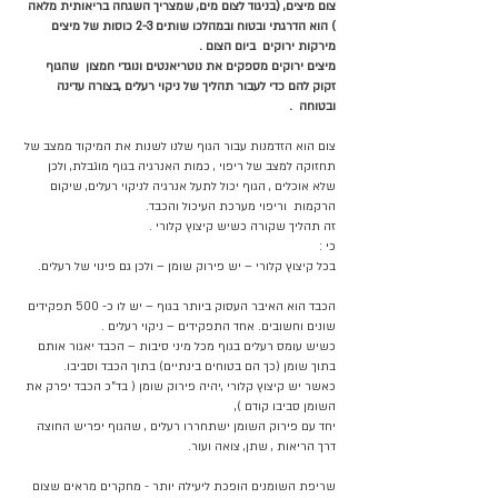
צום מיצים, (בניגוד לצום מים, שמצריך השגחה בריאותית מלאה 
) הוא הדרגתי ובטוח ובמהלכו שותים 2-3 כוסות של מיצים 
מירקות ירוקים  ביום הצום .
מיצים ירוקים מספקים את נוטריאנטים ונוגדי חמצון  שהגוף 
זקוק להם כדי לעבור תהליך של ניקוי רעלים ,בצורה עדינה 
ובטוחה  .
צום הוא הזדמנות עבור הגוף שלנו לשנות את המיקוד ממצב של 
תחזוקה למצב של ריפוי , כמות האנרגיה בגוף מוגבלת, ולכן 
שלא אוכלים , הגוף יכול לתעל אנרגיה לניקוי רעלים, שיקום 
הרקמות  וריפוי מערכת העיכול והכבד. 
זה תהליך שקורה כשיש קיצוץ קלורי .
כי :
בכל קיצוץ קלורי – יש פירוק שומן – ולכן גם פינוי של רעלים.
הכבד הוא האיבר העסוק ביותר בגוף – יש לו כ- 500 תפקידים 
שונים וחשובים. אחד התפקידים – ניקוי רעלים .
כשיש עומס רעלים בגוף מכל מיני סיבות – הכבד יאגור אותם 
בתוך שומן (כך הם בטוחים בינתיים) בתוך הכבד וסביבו.
כאשר יש קיצוץ קלורי ,יהיה פירוק שומן ( בד"כ הכבד יפרק את 
השומן סביבו קודם ),  
יחד עם פירוק השומן ישתחררו רעלים , שהגוף יפריש החוצה 
דרך הריאות , שתן, צואה ועור.
שריפת השומנים הופכת ליעילה יותר - מחקרים מראים שצום 