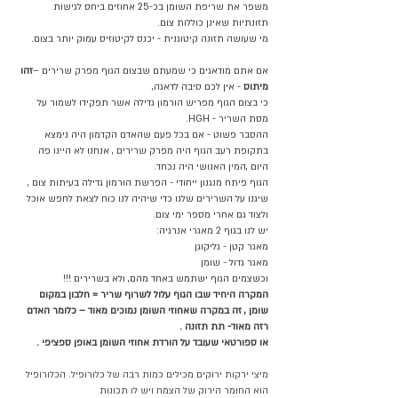
משפר את שריפת השומן בכ-25 אחוזים ביחס לגישות 
תזונתיות שאינן כוללות צום. 
מי שעושה תזונה קיטוגנית - יכנס לקיטוזיס עמוק יותר בצום.
אם אתם מודאגים כי שמעתם שבצום הגוף מפרק שרירים –
זהו 
מיתוס
 - אין לכם סיבה לדאגה,
כי בצום הגוף מפריש הורמון גדילה אשר תפקידו לשמור על 
מסת השריר - HGH.
ההסבר פשוט - אם בכל פעם שהאדם הקדמון היה נימצא 
בתקופת רעב הגוף היה מפרק שרירים , אנחנו לא היינו פה 
היום ,המין האנושי היה נכחד.
הגוף פיתח מנגנון ייחודי - הפרשת הורמון גדילה בעיתות צום , 
שיגנו על השרירים שלנו כדי שיהיה לנו כוח לצאת לחפש אוכל 
ולצוד גם אחרי מספר ימי צום. 
יש לנו בגוף 2 מאגרי אנרגיה: 
מאגר קטן - גליקוגן 
מאגר גדול - שומן 
וכשצמים הגוף ישתמש באחד מהם, ולא בשרירים !!!
המקרה היחיד שבו הגוף עלול לשרוף שריר = חלבון במקום 
שומן , זה במקרה שאחוזי השומן נמוכים מאוד – כלומר האדם 
רזה מאוד- תת תזונה . 
או ספורטאי שעובד על הורדת אחוזי השומן באופן ספציפי .
מיצי ירקות ירוקים מכילים כמות רבה של כלורופיל. הכלורופיל 
הוא החומר הירוק של הצמח ויש לו תכונות 