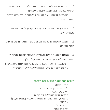
4.     
רצוי לבצע פעילות גופנית מתונה (הליכה, תרגילי מתיחה), 
תרגילי נשימה 
, ולא מומלץ לעשות אימונים 
        בעצימות גבוהה – אם זה צום של מספר ימים כדאי להיות 
במנוחה מלאה .
5.     רצוי לעשות יום צום שבועי ,ביום קבוע ולהפוך את זה 
לשגרת חיים.
6.     מומלץ להיצמד לרשימת המיצים עם המתכונים שמצורפים 
בסוף הפוסט .
7.     
בצאת הצום,
 התחילו בשתיית תה, אני אוהבת להתחיל 
בתה קמומיל שידוע כמרגיע וגם מסייע לתהליך 
        העיכול.לאחר מכן, תוכלו לאכול כרגיל אם אתם קיטוגניים .ו
        אם לא קיטוגנים ,כדאי להתחיל לאכול לאט ובהדרגה .
מצבים בהם אסור לעשות צום מיצים:
·       הריון והנקה
·       ילדים – מצריך פיקוח צמוד
·        אי ספיקת כליות
·       מחלות לב שמטופלות בתרופות
·       מי שלוקח תרופות הורמונליות (אינסולין, אלטרוקסין)
·       אולקוס, 
·       תת-משקל,
·        לחץ דם נמוך