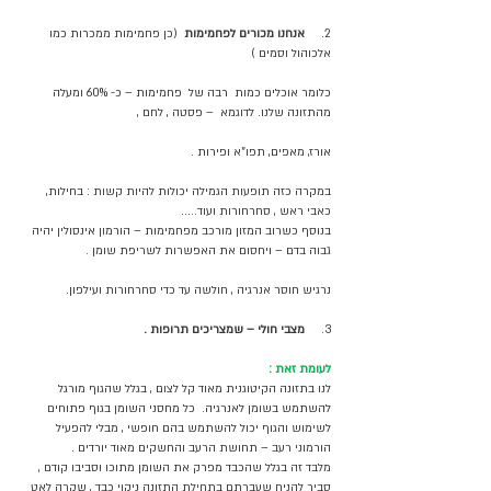
2.     
אנחנו מכורים לפחמימות
  (כן פחמימות ממכרות כמו 
אלכוהול וסמים ) 
כלומר אוכלים כמות  רבה של  פחמימות – כ- 60% ומעלה 
מהתזונה שלנו. לדוגמא  – פסטה , לחם , 
אורז, מאפים, תפו"א ופירות .
במקרה כזה תופעות הגמילה יכולות להיות קשות : בחילות, 
כאבי ראש , סחרחורות ועוד.....
בנוסף כשרוב המזון מורכב מפחמימות – הורמון אינסולין יהיה 
גבוה בדם – ויחסום את האפשרות לשריפת שומן .
נרגיש חוסר אנרגיה , חולשה עד כדי סחרחורות ועילפון.
3.   
  מצבי חולי – שמצריכים תרופות .
לעומת זאת :
לנו בתזונה הקיטוגנית מאוד קל לצום , בגלל שהגוף מורגל 
להשתמש בשומן לאנרגיה.  כל מחסני השומן בגוף פתוחים 
לשימוש והגוף יכול להשתמש בהם חופשי , מבלי להפעיל 
הורמוני רעב – תחושת הרעב והחשקים מאוד יורדים . 
מלבד זה בגלל שהכבד מפרק את השומן מתוכו וסביבו קודם , 
סביר להניח שעברתם בתחילת התזונה ניקוי כבד , שקרה לאט 