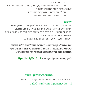
·        עייפות כרונית, 
·       התמכרויות – פחמימות , קפאין , סמים , אלכוהול – רצוי 
לעבור גמילה לפני התחלת הצומות.
·       מחלה ממאירת – מצריך פיקוח צמוד 
·       מחלת נפש המטופלת בתרופות
לסיכום:
צום מיצים הוא הרגל נפלא שכדאי לאמץ אותו כחלק משגרת 
אורח חיים בריאה , ממש כמו מזון בריא , שינה ותנועה .
בחרו יום קבוע – תשתדלו לבחור את היום הכי רגוע בשבוע, כזה 
שאתם בבית בלי לחצים ועבודה .
השתדלו לקנות ירקות אורגניים עבור המיצים.
אם אתם לא קיטוגניים – תצטרפו אלי לקורס הליווי לתזונה 
קיטוגנית שבמסגרתו אנחנו לומדים גם על צומות מיצים ואף 
מתנסים בהם החל מהשבוע השמיני ועד סוף הקורס .
לינק עם פרטים על הקורס  - 
https://bit.ly/3vp2xrR
מתכוני מיצים לניקוי רעלים  
רצוי שכל הירקות יהיו אורגניים ונקיים מריסוסים
1.    סלרי, מלפפון ,לימון ,אלוורה וג'ינג'ר :