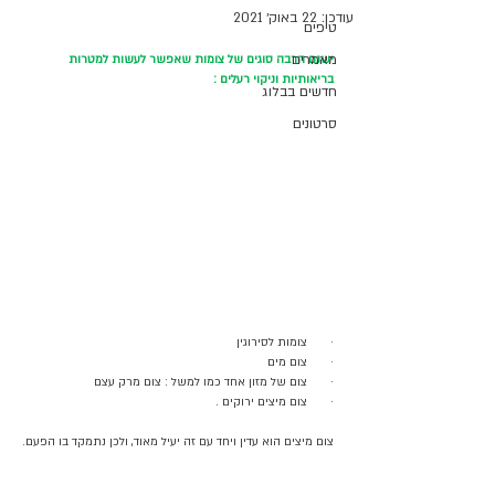
עודכן:
22 באוק׳ 2021
טיפים
מאמרים
ישנם הרבה סוגים של צומות שאפשר לעשות למטרות 
בריאותיות וניקוי רעלים :
חדשים בבלוג
סרטונים
·       צומות לסירוגין 
·       צום מים
·       צום של מזון אחד כמו למשל : צום מרק עצם 
·       צום מיצים ירוקים . 
צום מיצים הוא עדין ויחד עם זה יעיל מאוד, ולכן נתמקד בו הפעם.