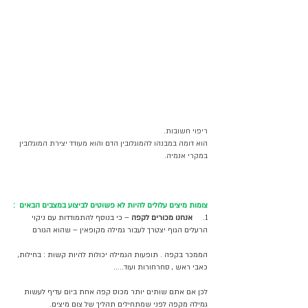
ריפוי חשובות. 
הוא דומה במבנהו להמוגלובין הדם והוא מעודד יצירת המוגלובין 
במקרי אנמיה.
צומות מיצים עלולים להיות לא פשוטים לביצוע במצבים הבאים  :
1.    
 אנחנו מכורים לקפה
 – כי בנוסף להתמודדות עם ניקוי 
הרעלים הגוף יצטרך לעבור גמילה מקופאין – שהוא הגורם 
הממכר בקפה . תופעות הגמילה יכולות להיות קשות : בחילות, 
כאבי ראש , סחרחורות ועוד.....
לכן אם אתם שותים יותר מכוס קפה אחת ביום עדיף לעשות 
גמילה מקפה לפני שמתחילים תהליך של צום מיצים.