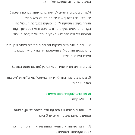
בסיבים שהם רוב המשקל של הירק. 
(למרות שסיבים  חיוניים לבריאותנו ובריאות מערכת העיכול ) 
יש יתרון רב לתהליך שבו יש רק ספיגה ללא עיכול .
מנוחה בעיכול מסייעת לריפוי פצעים במערכת העיכול כמו 
בקרוהן וקוליטיס .מיץ אינו דורש עיכול והוא נספג תוך דקות 
ספורות אל זרם הדם ללא מאמץ מיותר של מערכת העיכול. 
3.     המים שנמצאים בירקות הם המים הטובים ביותר שקיימים
, 
הם מעלים את פעילות המיטוכונדריה בתאים – המקום בו 
נוצרת האנרגיה שלנו. 
4. צום מיצים מוריד עמידות לאינסולין (פורסם פוסט בנושא)
5. צום מיצים עוזר בתהליך ירידה במשקל למי ש"תקוע "מסיבות 
כאלה ואחרות .
על מה כדאי להקפיד בצום מיצים :
1.     ללא קפה 
2.     שתיה מרובה של מים עם מלח מתחת ללשון, חליטות 
צמחים , וכמובן מיצים ירוקים עד 3 ביום .
3.     רצוי לשתות את המיץ הסחוט מיד אחרי הסחיטה , כדי 
לקבל מקסימום  ויטמינים .