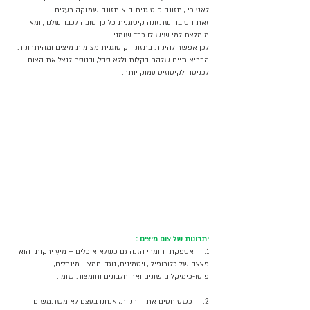
לאט כי , תזונה קיטוגנית היא תזונה שמנקה רעלים .
זאת הסיבה שתזונה קיטוגנית כל כך טובה לכבד שלנו , ומאוד 
מומלצת למי שיש לו כבד שומני .
לכן אפשר להינות בתזונה קיטוגנית מצומות מיצים ומהיתרונות 
הבריאותיים שלהם בקלות וללא סבל, ובנוסף לנצל את הצום 
לכניסה לקיטוזיס עמוק יותר.
יתרונות של צום מיצים :
1.     אספקת  חומרי הזנה גם כשלא אוכלים – מיץ ירקות  הוא 
פצצה של כלורופיל , ויטמינים, נוגדי חמצון, מינרלים, 
פיטו-כימיקלים שונים ואף חלבונים וחומצות שומן. 
2.     כשסוחטים את הירקות, אנחנו בעצם לא משתמשים 