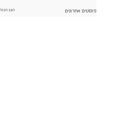
פוסטים אחרונים
הצג הכול
Sigal Miara
Sigal Miara
10 במרץ 2025
10 במרץ 2025
נשירת שיער
ביצים הן
Hair Loss
סופרפוד
Sigal Miara
29 בספט׳ 2024
כלורלה
וספירולינה