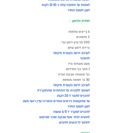
לאפות עד הזהבה קלה כ 12-10 דקות 
לצנן לטמפ החדר
למלית הלימון 
:
4 בייצים שלמות 
2 חלמונים
200 מל מיץ לימון טרי 
גרידת לימון שלם 
לערבב היטב בקערת מיקסר 
להוסיף 
מעט משחת וניל 
1 וחצי כף פסיליום 
כף שטוחה אבקת אפיה 
30 גר חמאה מומסת 
לערבב היטב בקערת מיקסר
לשפוך לתבנית על התחתית שהתקררה
להכניס לתנור ל 20 דקות 
עד שהקצוות ניראים אפויים והמרכז עדין רועד מעט
לצנן לטמפ החדר
להכניס למקרר ל 4-5 שעות 
להוציא לפזר מעל אבקת סוכר סוויטנגו 
לחתוך לריבועים ולהגיש .