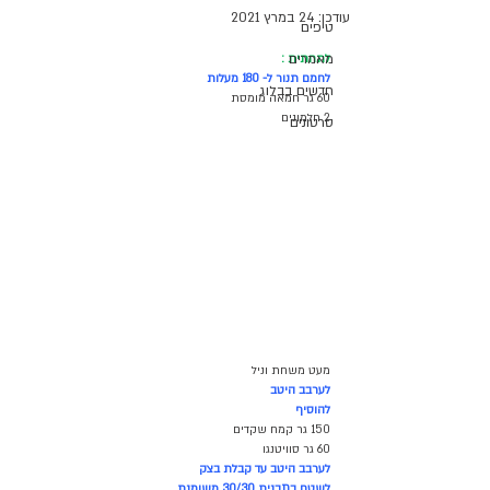
עודכן:
24 במרץ 2021
טיפים
מאמרים
לתחתית :
לחמם תנור ל- 180 מעלות 
חדשים בבלוג
60 גר חמאה מומסת
2 חלמונים
סרטונים
מעט משחת וניל
לערבב היטב 
להוסיף
150 גר קמח שקדים
60 גר סוויטנגו
לערבב היטב עד קבלת בצק
לשטח בתבנית 30/30 משומנת 