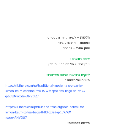
חליטות
 – לשינה , חרדה , סטרס 
כמוסות
 – הרגעה , שינה 
שמן אתרי
 – להרפס
איפה רוכשים :
ניתן לרכוש מליסה בחנויות טבע .
לינקים לרכישת מליסה מאייהרב:
תיונים של מליסה :
https://il.iherb.com/pr/traditional-medicinals-organic-
lemon-balm-caffeine-free-16-wrapped-tea-bags-85-oz-24-
g/63389?rcode=ANV3167
https://il.iherb.com/pr/buddha-teas-organic-herbal-tea-
lemon-balm-18-tea-bags-0-83-oz-24-g/109798?
rcode=ANV3167
מליסה בכמוסות :
https://il.iherb.com/pr/california-gold-nutrition-lemon-