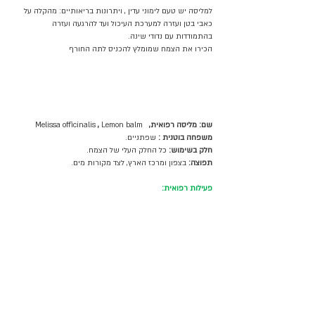
למליסה יש טעם לימוני עדין , ויתרונות בריאותיים: מהקלה על 
כאבי בטן ועזרה למערכת העיכול ועד להרגעה ועזרה 
בהתמודדות עם נדודי שינה. 
הכירו את הצמח שמומלץ להכניס לתה החורף
שם: מליסה רפואית,   
Lemon balm
, 
Melissa officinalis 
משפחה בוטנית : 
שפתניים.
חלק בשימוש:
 כל החלק העלי של הצמח.
תפוצה:
 בצפון ומרכז הארץ, לצד מקורות מים.
פעילות רפואית: