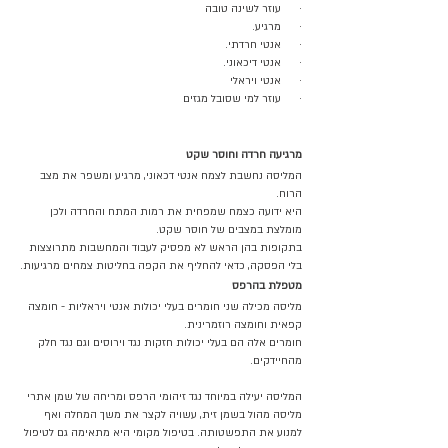
·      עוזר לשינה טובה 
·      מרגיע.
·      אנטי חרדתי.
·      אנטי דיכאוני.
·      אנטי ויראלי
·      עוזר למי שסובל מגזים 
מרגיעה חרדה וחוסר שקט
המליסה נחשבת לצמח אנטי דכאוני, מרגיע ומשפר את מצב 
הרוח. 
היא ידועה כצמח שמפחית את רמות המתח והחרדה ולכן 
מומלצת במצבים של חוסר שקט. 
בתקופות בהן הראש לא מפסיק לעבוד והמחשבות מתרוצצות 
בלי הפסקה, כדאי להחליף את הקפה בחליטות צמחים מרגיעות.
מטפלת בהרפס
מליסה מכילה שני חומרים בעלי יכולות אנטי ויראליות - חומצה 
קפאית וחומצה רוזמרינית. 
חומרים אלה הם בעלי יכולות חזקות נגד וירוסים וגם נגד חלק 
מהחיידקים.
המליסה יעילה במיוחד נגד זיהומי הרפס ומריחה של שמן אתרי 
מליסה מהול בשמן זית, עשויה לקצר את משך המחלה ואף 
למנוע את התפשטותה. בטיפול מקומי היא מתאימה גם לטיפול 