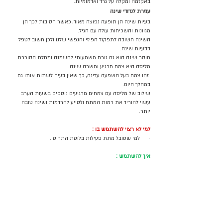
באקזמה ומקלה על גרד ואדמומיות.
עוזרת לנדודי שינה
בעיות שינה הן תופעה נפוצה מאוד, כאשר הסיבות לכך הן 
מגוונות והשכיחות עולה עם הגיל. 
השינה חשובה לתפקוד הפיזי והנפשי שלנו ולכן חשוב לטפל 
בבעיות שינה. 
חוסר שינה הוא גם גורם משמעותי להשמנה ומחלת הסוכרת. 
מליסה היא צמח מרגיע ומשרה שינה.
 זהו צמח בעל השפעה עדינה, כך שאין בעיה לשתות אותו גם 
במהלך היום. 
שילוב של מליסה עם צמחים מרגיעים נוספים בשעות הערב 
עשוי להוריד את רמות המתח ולסייע להרדמות ושינה טובה 
יותר. 
למי לא רצוי להשתמש בו :
·      למי שסובל מתת פעילות בלוטת התריס .
איך להשתמש :