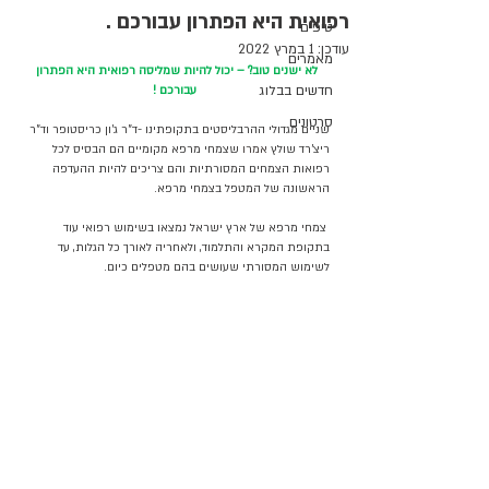
רפואית היא הפתרון עבורכם .
טיפים
עודכן:
1 במרץ 2022
מאמרים
לא ישנים טוב? – יכול להיות שמליסה רפואית היא הפתרון 
חדשים בבלוג
עבורכם !
סרטונים
שניים מגדולי ההרבליסטים בתקופתינו -ד"ר ג'ון כריסטופר וד"ר 
ריצ'רד שולץ
 אמרו
 שצמחי מרפא מקומיים הם הבסיס לכל 
רפואות הצמחים המסורתיות והם צריכים להיות ההעדפה 
הראשונה של המטפל בצמחי מרפא.
 צמחי מרפא של ארץ ישראל נמצאו בשימוש רפואי עוד 
בתקופת המקרא והתלמוד, ולאחריה לאורך כל הגלות, עד 
לשימוש המסורתי שעושים בהם מטפלים כיום.