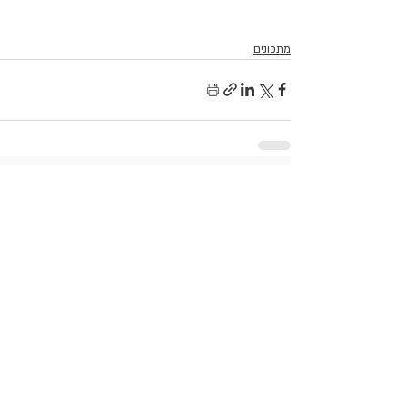
מתכונים
פוסטים אחרונים
הצג הכול
Sigal Miara
Sigal Miara
10 במרץ 2025
10 במרץ 2025
נשירת שיער
ביצים הן
Hair Loss
סופרפוד
Sigal Miara
29 בספט׳ 2024