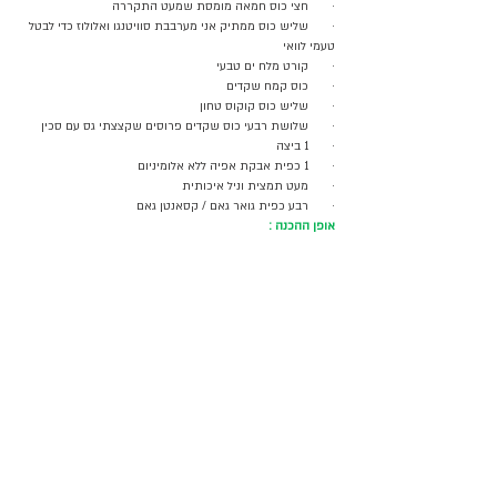
·       חצי כוס חמאה מומסת שמעט התקררה 
·       שליש כוס ממתיק אני מערבבת סוויטנגו ואלולוז כדי לבטל 
טעמי לוואי
·       קורט מלח ים טבעי 
·       כוס קמח שקדים 
·       שליש כוס קוקוס טחון
·       שלושת רבעי כוס שקדים פרוסים שקצצתי גס עם סכין
·       1 ביצה 
·       1 כפית אבקת אפיה ללא אלומיניום 
·       מעט תמצית וניל איכותית 
·       רבע כפית גואר גאם / קסאנטן גאם 
אופן ההכנה :